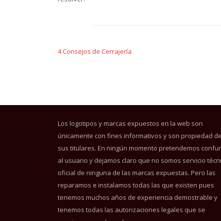
Navegación
de
4 Consejos de Cerrajería
entradas
Los logotipos y marcas expuestos en la web son
únicamente con fines informativos y son propiedad d
sus titulares. En ningún momento pretendemos confun
al usuario y dejamos claro que no somos servicio técn
oficial de ninguna de las marcas expuestas. Pero las
reparamos e instalamos todas las que existen pues
tenemos muchos años de experiencia demostrable y
tenemos todas las autorizaciones legales que se