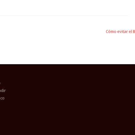
Cómo evitar el
e
dir
ico