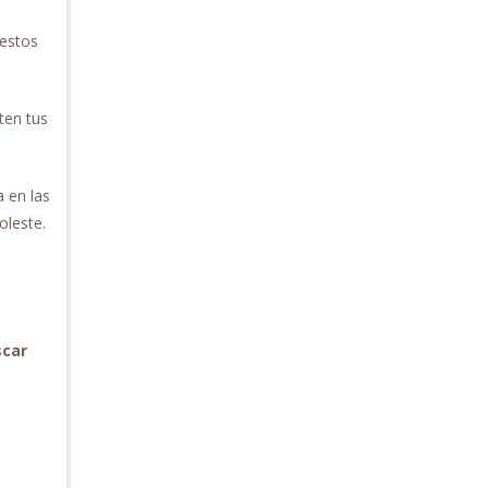
 estos
ten tus
a en las
oleste.
scar