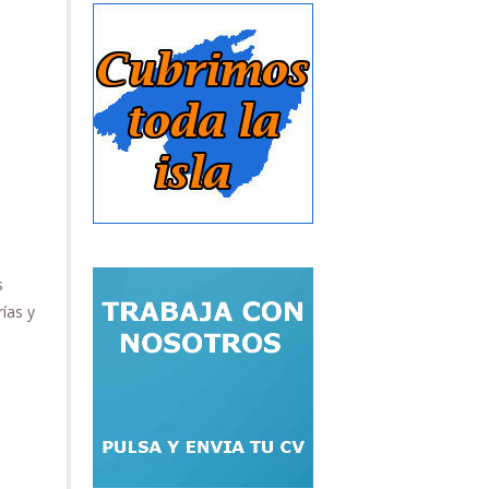
s
ías y