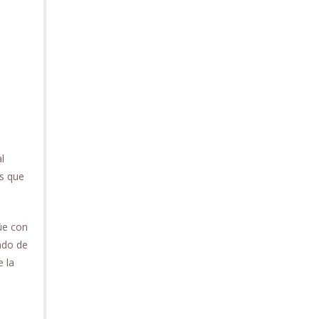
l
os que
güe con
ndo de
e la