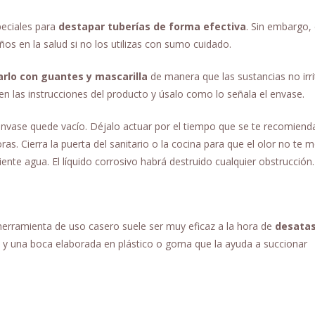
peciales para
destapar tuberías de forma efectiva
. Sin embargo,
s en la salud si no los utilizas con sumo cuidado.
zarlo con guantes y mascarilla
de manera que las sustancias no irri
n las instrucciones del producto y úsalo como lo señala el envase.
l envase quede vacío. Déjalo actuar por el tiempo que se te recomiend
as. Cierra la puerta del sanitario o la cocina para que el olor no te m
ciente agua. El líquido corrosivo habrá destruido cualquier obstrucción.
 herramienta de uso casero suele ser muy eficaz a la hora de
desata
y una boca elaborada en plástico o goma que la ayuda a succionar