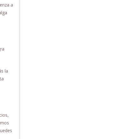
ienza a
alga
gra
s la
ta
cios,
hemos
puedes