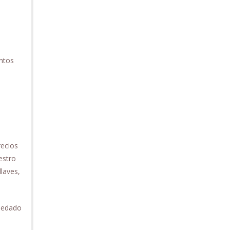
ntos
recios
estro
laves,
quedado