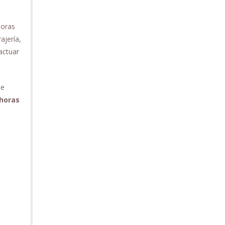
horas
ajería,
actuar
te
 horas