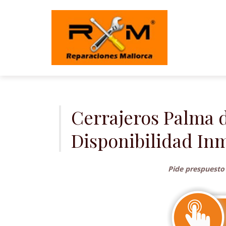
Saltar
al
contenido
Cerrajeros Palma d
Disponibilidad In
Pide prespuesto 