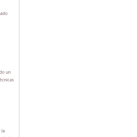
dado
ndo un
técnicas
 la