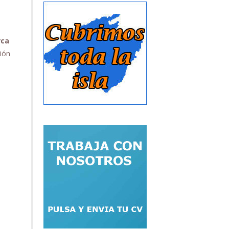
rca
ción