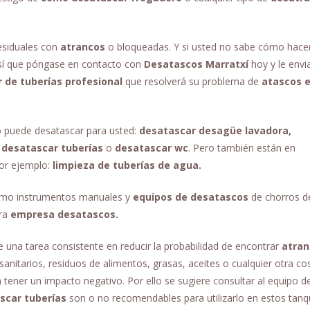
residuales con
atrancos
o bloqueadas. Y si usted no sabe cómo hace
Así que póngase en contacto con
Desatascos Marratxí
hoy y le env
 de tuberías profesional
que resolverá su problema de
atascos 
o puede desatascar para usted:
desatascar desagüe lavadora,
 desatascar tuberías
o
desatascar wc
. Pero también están en
por ejemplo:
limpieza de tuberías de agua.
 como instrumentos manuales y
equipos de desatascos
de chorros d
tra
empresa desatascos.
 una tarea consistente en reducir la probabilidad de encontrar
atran
anitarios, residuos de alimentos, grasas, aceites o cualquier otra co
 tener un impacto negativo. Por ello se sugiere consultar al equipo d
scar tuberías
son o no recomendables para utilizarlo en estos tanq