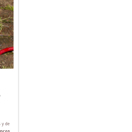
o
 y de
ncos