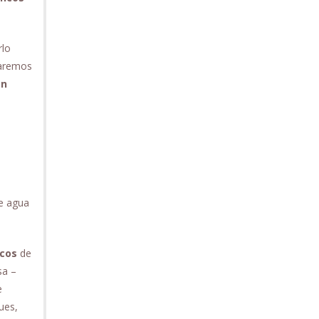
rlo
iaremos
en
e agua
cos
de
sa –
e
ues,