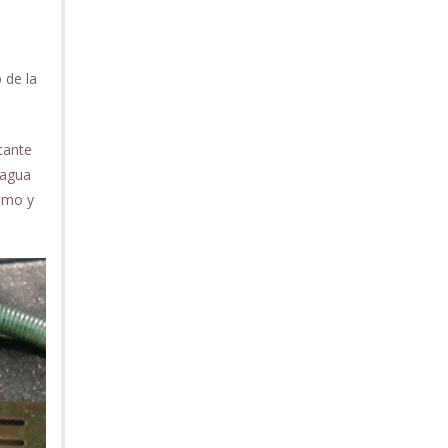
 de la
tante
 agua
ximo y