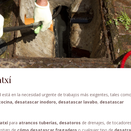
txí
d está en la necesidad urgente de trabajos más exigentes, tales com
cocina, desatascar inodoro, desatascar lavabo
,
desatascar
atxí
para
atrancos tuberías, desatoros
de drenajes, de tocadores
estigo de
cómo desatascar fregadero
o cualquier tipo de
desatra