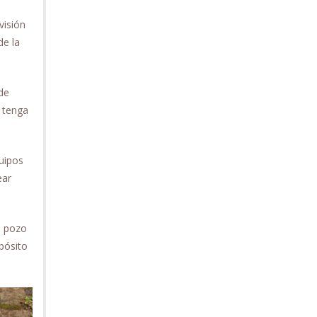
visión
e la
de
 tenga
uipos
ear
e pozo
epósito