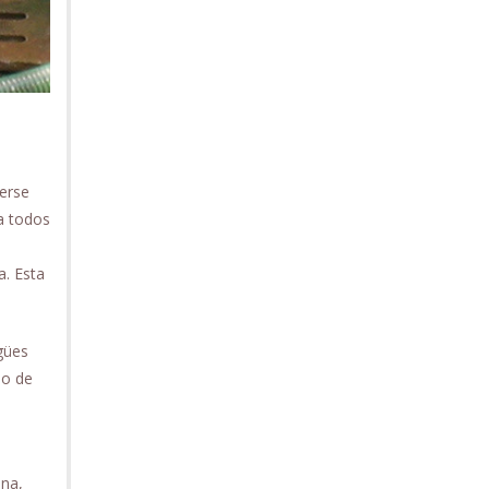
verse
a todos
a. Esta
gües
po de
ana,