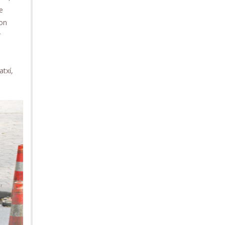
e
con
r
txí,