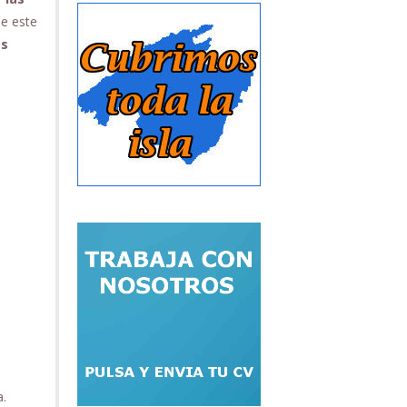
ue este
os
a.